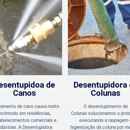
esentupidoa de
Desentupidora 
Canos
Colunas
pimento de cano causa muito
O desentupimento de
incômodo em residências,
Colunas solucionamos o pro
abelecimentos comerciais e
executando a raspagem 
ndústrias. A Desentupidora
higienização da coluna por m