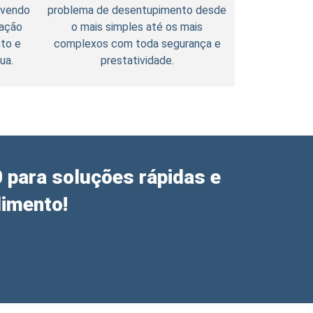
ovendo
problema de desentupimento desde
lação
o mais simples até os mais
to e
complexos com toda segurança e
ua.
prestatividade.
para soluções rápidas e
dimento!